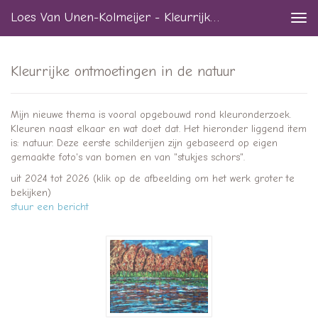
Loes Van Unen-Kolmeijer - Kleurrijke Ontmoetingen In De Natuur
Togg
navi
Kleurrijke ontmoetingen in de natuur
Mijn nieuwe thema is vooral opgebouwd rond kleuronderzoek.
Kleuren naast elkaar en wat doet dat. Het hieronder liggend item
is: natuur. Deze eerste schilderijen zijn gebaseerd op eigen
gemaakte foto's van bomen en van "stukjes schors".
uit 2024 tot 2026
(klik op de afbeelding om het werk groter te
bekijken)
stuur een bericht