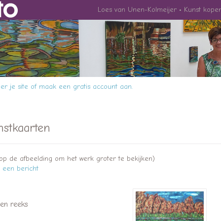
Loes van Unen-Kolmeijer
Kunst kope
r je site
of
maak een gratis account aan
.
nstkaarten
k op de afbeelding om het werk groter te bekijken)
r een bericht
en reeks