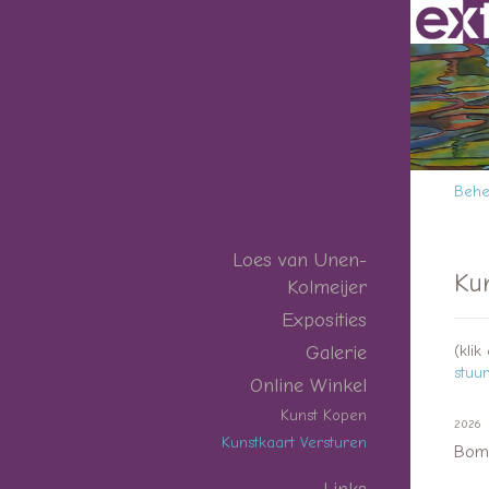
Behee
Loes van Unen-
Ku
Kolmeijer
Exposities
Galerie
(kli
stuu
Online Winkel
Kunst Kopen
2026
Kunstkaart Versturen
Bom