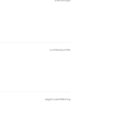
Eiwitbandjes
Lumbaalpunctie
oogzenuwontsteking