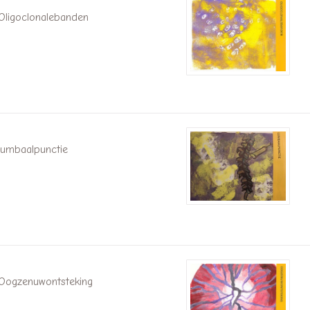
Oligoclonalebanden
lumbaalpunctie
Oogzenuwontsteking